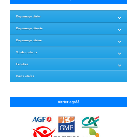
Dépannage vitrier
Dépannage vitrerie
Dépannage vitrine
Volets roulants
Fenêtres
Baies vitrées
Vitrier agréé