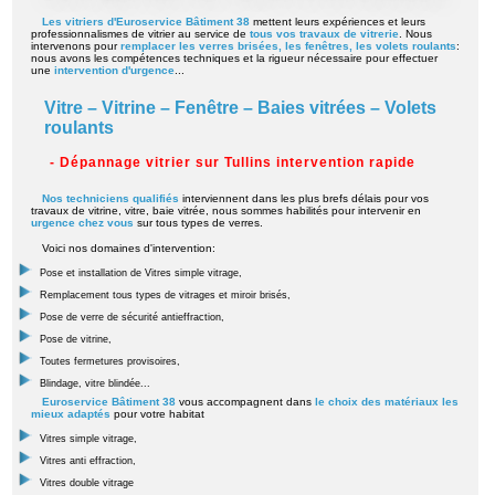
Les vitriers d'Euroservice Bâtiment 38
mettent leurs expériences et leurs
professionnalismes de vitrier au service de
tous vos travaux de vitrerie
. Nous
intervenons pour
remplacer les verres brisées, les fenêtres, les volets roulants
:
nous avons les compétences techniques et la rigueur nécessaire pour effectuer
une
intervention d'urgence
...
Vitre – Vitrine – Fenêtre – Baies vitrées – Volets
roulants
- Dépannage vitrier sur Tullins intervention rapide
Nos techniciens qualifiés
interviennent dans les plus brefs délais pour vos
travaux de vitrine, vitre, baie vitrée, nous sommes habilités pour intervenir en
urgence chez vous
sur tous types de verres.
Voici nos domaines d'intervention:
Pose et installation de Vitres simple vitrage,
Remplacement tous types de vitrages et miroir brisés,
Pose de verre de sécurité antieffraction,
Pose de vitrine,
Toutes fermetures provisoires,
Blindage, vitre blindée...
Euroservice Bâtiment 38
vous accompagnent dans
le choix des matériaux les
mieux adaptés
pour votre habitat
Vitres simple vitrage,
Vitres anti effraction,
Vitres double vitrage