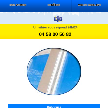
SOS VITRIER
FENÊTRE
VOLET ROULANT
Un vitrier vous répond 24h/24
04 58 00 50 82
Rubriques