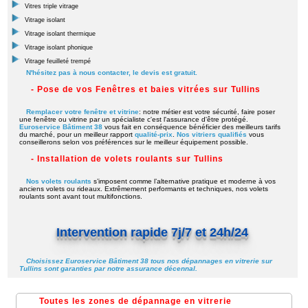
Vitres triple vitrage
Vitrage isolant
Vitrage isolant thermique
Vitrage isolant phonique
Vitrage feuilleté trempé
N'hésitez pas à nous contacter, le devis est gratuit.
- Pose de vos Fenêtres et baies vitrées sur Tullins
Remplacer votre fenêtre et vitrine
: notre métier est votre sécurité, faire poser
une fenêtre ou vitrine par un spécialiste c'est l'assurance d'être protégé.
Euroservice Bâtiment 38
vous fait en conséquence bénéficier des meilleurs tarifs
du marché, pour un meilleur rapport
qualité-prix
.
Nos vitriers qualifiés
vous
conseillerons selon vos préférences sur le meilleur équipement possible.
- Installation de volets roulants sur Tullins
Nos volets roulants
s’imposent comme l’alternative pratique et moderne à vos
anciens volets ou rideaux. Extrêmement performants et techniques, nos volets
roulants sont avant tout multifonctions.
Intervention rapide 7j/7 et 24h/24
Choisissez Euroservice Bâtiment 38 tous nos dépannages en vitrerie sur
Tullins sont garanties par notre assurance décennal.
Toutes les zones de dépannage en vitrerie