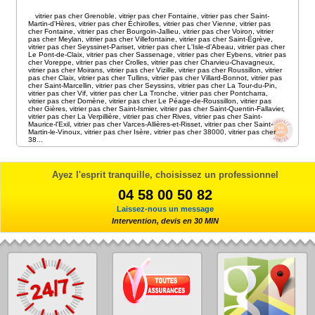
vitrier pas cher Grenoble
,
vitrier pas cher Fontaine
,
vitrier pas cher Saint-
Martin-d'Hères
,
vitrier pas cher Échirolles
,
vitrier pas cher Vienne
,
vitrier pas
cher Fontaine
,
vitrier pas cher Bourgoin-Jallieu
,
vitrier pas cher Voiron
,
vitrier
pas cher Meylan
,
vitrier pas cher Villefontaine
,
vitrier pas cher Saint-Égrève
,
vitrier pas cher Seyssinet-Pariset
,
vitrier pas cher L'Isle-d'Abeau
,
vitrier pas cher
Le Pont-de-Claix
,
vitrier pas cher Sassenage
,
vitrier pas cher Eybens
,
vitrier pas
cher Voreppe
,
vitrier pas cher Crolles
,
vitrier pas cher Charvieu-Chavagneux
,
vitrier pas cher Moirans
,
vitrier pas cher Vizille
,
vitrier pas cher Roussillon
,
vitrier
pas cher Claix
,
vitrier pas cher Tullins
,
vitrier pas cher Villard-Bonnot
,
vitrier pas
cher Saint-Marcellin
,
vitrier pas cher Seyssins
,
vitrier pas cher La Tour-du-Pin
,
vitrier pas cher Vif
,
vitrier pas cher La Tronche
,
vitrier pas cher Pontcharra
,
vitrier pas cher Domène
,
vitrier pas cher Le Péage-de-Roussillon
,
vitrier pas
cher Gières
,
vitrier pas cher Saint-Ismier
,
vitrier pas cher Saint-Quentin-Fallavier
,
vitrier pas cher La Verpillière
,
vitrier pas cher Rives
,
vitrier pas cher Saint-
Maurice-l'Exil
,
vitrier pas cher Varces-Allières-et-Risset
,
vitrier pas cher Saint-
Martin-le-Vinoux
,
vitrier pas cher Isère
,
vitrier pas cher 38000
,
vitrier pas cher
38
...
Ayez l'esprit tranquille, choisissez un professionnel
04 58 00 50 82
Laissez-nous un message
Intervention, devis en 30 MIN