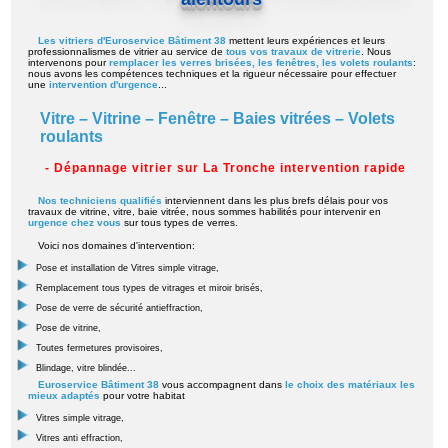
Les vitriers d'Euroservice Bâtiment 38
mettent leurs expériences et leurs
professionnalismes de vitrier au service de
tous vos travaux de vitrerie
. Nous
intervenons pour
remplacer les verres brisées, les fenêtres, les volets roulants
:
nous avons les compétences techniques et la rigueur nécessaire pour effectuer
une
intervention d'urgence
...
Vitre – Vitrine – Fenêtre – Baies vitrées – Volets
roulants
- Dépannage vitrier sur La Tronche intervention rapide
Nos techniciens qualifiés
interviennent dans les plus brefs délais pour vos
travaux de vitrine, vitre, baie vitrée, nous sommes habilités pour intervenir en
urgence chez vous
sur tous types de verres.
Voici nos domaines d'intervention:
Pose et installation de Vitres simple vitrage,
Remplacement tous types de vitrages et miroir brisés,
Pose de verre de sécurité antieffraction,
Pose de vitrine,
Toutes fermetures provisoires,
Blindage, vitre blindée...
Euroservice Bâtiment 38
vous accompagnent dans
le choix des matériaux les
mieux adaptés
pour votre habitat
Vitres simple vitrage,
Vitres anti effraction,