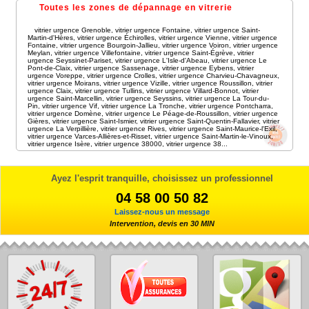
Toutes les zones de dépannage en vitrerie
vitrier urgence Grenoble
,
vitrier urgence Fontaine
,
vitrier urgence Saint-
Martin-d'Hères
,
vitrier urgence Échirolles
,
vitrier urgence Vienne
,
vitrier urgence
Fontaine
,
vitrier urgence Bourgoin-Jallieu
,
vitrier urgence Voiron
,
vitrier urgence
Meylan
,
vitrier urgence Villefontaine
,
vitrier urgence Saint-Égrève
,
vitrier
urgence Seyssinet-Pariset
,
vitrier urgence L'Isle-d'Abeau
,
vitrier urgence Le
Pont-de-Claix
,
vitrier urgence Sassenage
,
vitrier urgence Eybens
,
vitrier
urgence Voreppe
,
vitrier urgence Crolles
,
vitrier urgence Charvieu-Chavagneux
,
vitrier urgence Moirans
,
vitrier urgence Vizille
,
vitrier urgence Roussillon
,
vitrier
urgence Claix
,
vitrier urgence Tullins
,
vitrier urgence Villard-Bonnot
,
vitrier
urgence Saint-Marcellin
,
vitrier urgence Seyssins
,
vitrier urgence La Tour-du-
Pin
,
vitrier urgence Vif
,
vitrier urgence La Tronche
,
vitrier urgence Pontcharra
,
vitrier urgence Domène
,
vitrier urgence Le Péage-de-Roussillon
,
vitrier urgence
Gières
,
vitrier urgence Saint-Ismier
,
vitrier urgence Saint-Quentin-Fallavier
,
vitrier
urgence La Verpillière
,
vitrier urgence Rives
,
vitrier urgence Saint-Maurice-l'Exil
,
vitrier urgence Varces-Allières-et-Risset
,
vitrier urgence Saint-Martin-le-Vinoux
,
vitrier urgence Isère
,
vitrier urgence 38000
,
vitrier urgence 38
...
Ayez l'esprit tranquille, choisissez un professionnel
04 58 00 50 82
Laissez-nous un message
Intervention, devis en 30 MIN