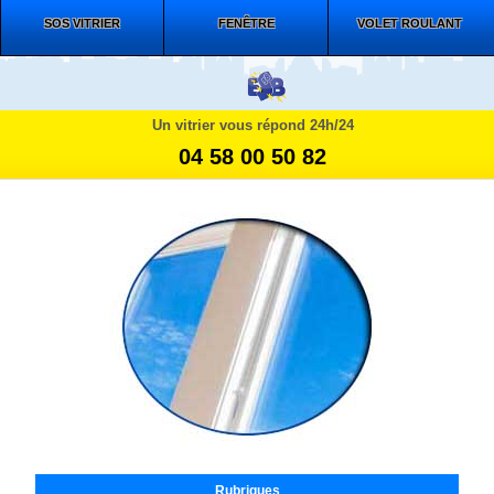
SOS VITRIER
FENÊTRE
VOLET ROULANT
Un vitrier vous répond 24h/24
04 58 00 50 82
Rubriques