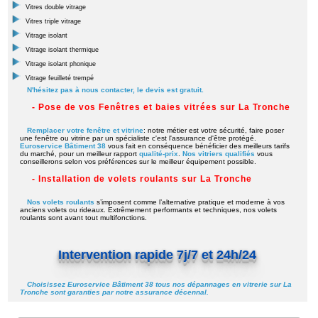
Vitres double vitrage
Vitres triple vitrage
Vitrage isolant
Vitrage isolant thermique
Vitrage isolant phonique
Vitrage feuilleté trempé
N'hésitez pas à nous contacter, le devis est gratuit.
- Pose de vos Fenêtres et baies vitrées sur La Tronche
Remplacer votre fenêtre et vitrine
: notre métier est votre sécurité, faire poser
une fenêtre ou vitrine par un spécialiste c'est l'assurance d'être protégé.
Euroservice Bâtiment 38
vous fait en conséquence bénéficier des meilleurs tarifs
du marché, pour un meilleur rapport
qualité-prix
.
Nos vitriers qualifiés
vous
conseillerons selon vos préférences sur le meilleur équipement possible.
- Installation de volets roulants sur La Tronche
Nos volets roulants
s’imposent comme l’alternative pratique et moderne à vos
anciens volets ou rideaux. Extrêmement performants et techniques, nos volets
roulants sont avant tout multifonctions.
Intervention rapide 7j/7 et 24h/24
Choisissez Euroservice Bâtiment 38 tous nos dépannages en vitrerie sur La
Tronche sont garanties par notre assurance décennal.