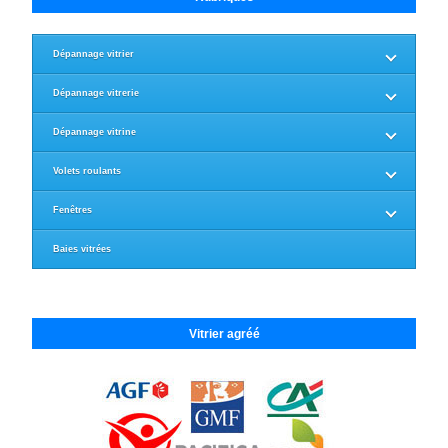
Dépannage vitrier
Dépannage vitrerie
Dépannage vitrine
Volets roulants
Fenêtres
Baies vitrées
Vitrier agréé