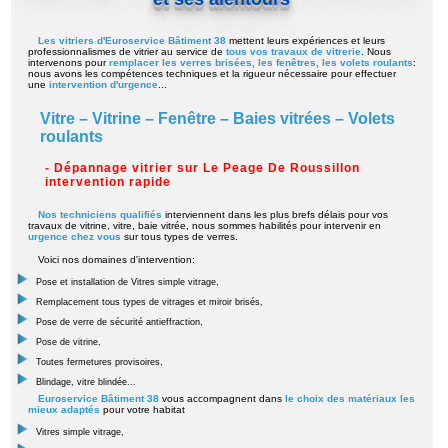
Les vitriers d'Euroservice Bâtiment 38
mettent leurs expériences et leurs
professionnalismes de vitrier au service de
tous vos travaux de vitrerie
. Nous
intervenons pour
remplacer les verres brisées, les fenêtres, les volets roulants
:
nous avons les compétences techniques et la rigueur nécessaire pour effectuer
une
intervention d'urgence
...
Vitre – Vitrine – Fenêtre – Baies vitrées – Volets
roulants
- Dépannage vitrier sur Le Peage De Roussillon
intervention rapide
Nos techniciens qualifiés
interviennent dans les plus brefs délais pour vos
travaux de vitrine, vitre, baie vitrée, nous sommes habilités pour intervenir en
urgence chez vous
sur tous types de verres.
Voici nos domaines d'intervention:
Pose et installation de Vitres simple vitrage,
Remplacement tous types de vitrages et miroir brisés,
Pose de verre de sécurité antieffraction,
Pose de vitrine,
Toutes fermetures provisoires,
Blindage, vitre blindée...
Euroservice Bâtiment 38
vous accompagnent dans
le choix des matériaux les
mieux adaptés
pour votre habitat
Vitres simple vitrage,