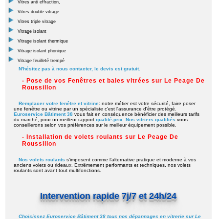
Vitres anti effraction,
Vitres double vitrage
Vitres triple vitrage
Vitrage isolant
Vitrage isolant thermique
Vitrage isolant phonique
Vitrage feuilleté trempé
N'hésitez pas à nous contacter, le devis est gratuit.
- Pose de vos Fenêtres et baies vitrées sur Le Peage De
Roussillon
Remplacer votre fenêtre et vitrine
: notre métier est votre sécurité, faire poser
une fenêtre ou vitrine par un spécialiste c'est l'assurance d'être protégé.
Euroservice Bâtiment 38
vous fait en conséquence bénéficier des meilleurs tarifs
du marché, pour un meilleur rapport
qualité-prix
.
Nos vitriers qualifiés
vous
conseillerons selon vos préférences sur le meilleur équipement possible.
- Installation de volets roulants sur Le Peage De
Roussillon
Nos volets roulants
s’imposent comme l’alternative pratique et moderne à vos
anciens volets ou rideaux. Extrêmement performants et techniques, nos volets
roulants sont avant tout multifonctions.
Intervention rapide 7j/7 et 24h/24
Choisissez Euroservice Bâtiment 38 tous nos dépannages en vitrerie sur Le