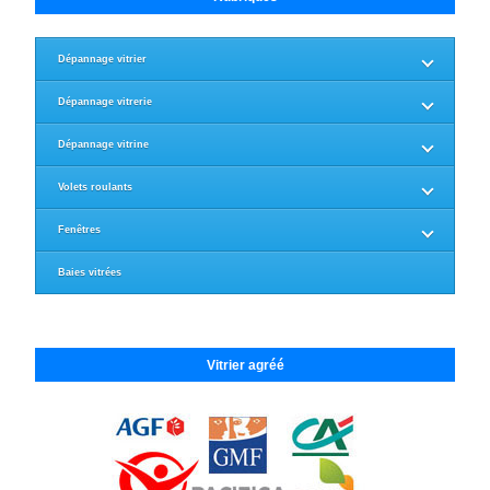
Dépannage vitrier
Dépannage vitrerie
Dépannage vitrine
Volets roulants
Fenêtres
Baies vitrées
Vitrier agréé