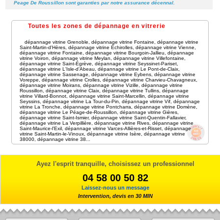
Peage De Roussillon sont garanties par notre assurance décennal.
Toutes les zones de dépannage en vitrerie
dépannage vitrine Grenoble
,
dépannage vitrine Fontaine
,
dépannage vitrine
Saint-Martin-d'Hères
,
dépannage vitrine Échirolles
,
dépannage vitrine Vienne
,
dépannage vitrine Fontaine
,
dépannage vitrine Bourgoin-Jallieu
,
dépannage
vitrine Voiron
,
dépannage vitrine Meylan
,
dépannage vitrine Villefontaine
,
dépannage vitrine Saint-Égrève
,
dépannage vitrine Seyssinet-Pariset
,
dépannage vitrine L'Isle-d'Abeau
,
dépannage vitrine Le Pont-de-Claix
,
dépannage vitrine Sassenage
,
dépannage vitrine Eybens
,
dépannage vitrine
Voreppe
,
dépannage vitrine Crolles
,
dépannage vitrine Charvieu-Chavagneux
,
dépannage vitrine Moirans
,
dépannage vitrine Vizille
,
dépannage vitrine
Roussillon
,
dépannage vitrine Claix
,
dépannage vitrine Tullins
,
dépannage
vitrine Villard-Bonnot
,
dépannage vitrine Saint-Marcellin
,
dépannage vitrine
Seyssins
,
dépannage vitrine La Tour-du-Pin
,
dépannage vitrine Vif
,
dépannage
vitrine La Tronche
,
dépannage vitrine Pontcharra
,
dépannage vitrine Domène
,
dépannage vitrine Le Péage-de-Roussillon
,
dépannage vitrine Gières
,
dépannage vitrine Saint-Ismier
,
dépannage vitrine Saint-Quentin-Fallavier
,
dépannage vitrine La Verpillière
,
dépannage vitrine Rives
,
dépannage vitrine
Saint-Maurice-l'Exil
,
dépannage vitrine Varces-Allières-et-Risset
,
dépannage
vitrine Saint-Martin-le-Vinoux
,
dépannage vitrine Isère
,
dépannage vitrine
38000
,
dépannage vitrine 38
...
Ayez l'esprit tranquille, choisissez un professionnel
04 58 00 50 82
Laissez-nous un message
Intervention, devis en 30 MIN