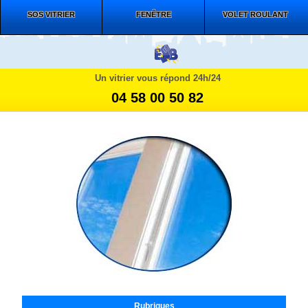
SOS VITRIER
FENÊTRE
VOLET ROULANT
Un vitrier vous répond 24h/24
04 58 00 50 82
Rubriques