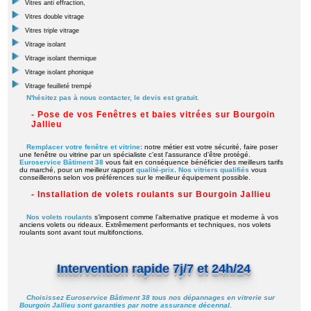
Vitres anti effraction,
Vitres double vitrage
Vitres triple vitrage
Vitrage isolant
Vitrage isolant thermique
Vitrage isolant phonique
Vitrage feuilleté trempé
N'hésitez pas à nous contacter, le devis est gratuit.
- Pose de vos Fenêtres et baies vitrées sur Bourgoin
Jallieu
Remplacer votre fenêtre et vitrine
: notre métier est votre sécurité, faire poser
une fenêtre ou vitrine par un spécialiste c'est l'assurance d'être protégé.
Euroservice Bâtiment 38
vous fait en conséquence bénéficier des meilleurs tarifs
du marché, pour un meilleur rapport
qualité-prix
.
Nos vitriers qualifiés
vous
conseillerons selon vos préférences sur le meilleur équipement possible.
- Installation de volets roulants sur Bourgoin Jallieu
Nos volets roulants
s’imposent comme l’alternative pratique et moderne à vos
anciens volets ou rideaux. Extrêmement performants et techniques, nos volets
roulants sont avant tout multifonctions.
Intervention rapide 7j/7 et 24h/24
Choisissez Euroservice Bâtiment 38 tous nos dépannages en vitrerie sur
Bourgoin Jallieu sont garanties par notre assurance décennal.