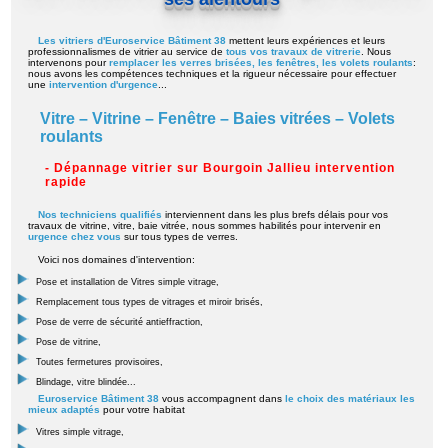
Les vitriers d'Euroservice Bâtiment 38
mettent leurs expériences et leurs
professionnalismes de vitrier au service de
tous vos travaux de vitrerie
. Nous
intervenons pour
remplacer les verres brisées, les fenêtres, les volets roulants
:
nous avons les compétences techniques et la rigueur nécessaire pour effectuer
une
intervention d'urgence
...
Vitre – Vitrine – Fenêtre – Baies vitrées – Volets
roulants
- Dépannage vitrier sur Bourgoin Jallieu intervention
rapide
Nos techniciens qualifiés
interviennent dans les plus brefs délais pour vos
travaux de vitrine, vitre, baie vitrée, nous sommes habilités pour intervenir en
urgence chez vous
sur tous types de verres.
Voici nos domaines d'intervention:
Pose et installation de Vitres simple vitrage,
Remplacement tous types de vitrages et miroir brisés,
Pose de verre de sécurité antieffraction,
Pose de vitrine,
Toutes fermetures provisoires,
Blindage, vitre blindée...
Euroservice Bâtiment 38
vous accompagnent dans
le choix des matériaux les
mieux adaptés
pour votre habitat
Vitres simple vitrage,