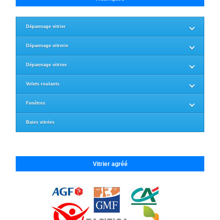
Dépannage vitrier
Dépannage vitrerie
Dépannage vitrine
Volets roulants
Fenêtres
Baies vitrées
Vitrier agréé