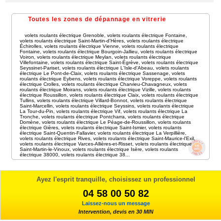
Toutes les zones de dépannage en vitrerie
volets roulants électrique Grenoble
,
volets roulants électrique Fontaine
,
volets roulants électrique Saint-Martin-d'Hères
,
volets roulants électrique
Échirolles
,
volets roulants électrique Vienne
,
volets roulants électrique
Fontaine
,
volets roulants électrique Bourgoin-Jallieu
,
volets roulants électrique
Voiron
,
volets roulants électrique Meylan
,
volets roulants électrique
Villefontaine
,
volets roulants électrique Saint-Égrève
,
volets roulants électrique
Seyssinet-Pariset
,
volets roulants électrique L'Isle-d'Abeau
,
volets roulants
électrique Le Pont-de-Claix
,
volets roulants électrique Sassenage
,
volets
roulants électrique Eybens
,
volets roulants électrique Voreppe
,
volets roulants
électrique Crolles
,
volets roulants électrique Charvieu-Chavagneux
,
volets
roulants électrique Moirans
,
volets roulants électrique Vizille
,
volets roulants
électrique Roussillon
,
volets roulants électrique Claix
,
volets roulants électrique
Tullins
,
volets roulants électrique Villard-Bonnot
,
volets roulants électrique
Saint-Marcellin
,
volets roulants électrique Seyssins
,
volets roulants électrique
La Tour-du-Pin
,
volets roulants électrique Vif
,
volets roulants électrique La
Tronche
,
volets roulants électrique Pontcharra
,
volets roulants électrique
Domène
,
volets roulants électrique Le Péage-de-Roussillon
,
volets roulants
électrique Gières
,
volets roulants électrique Saint-Ismier
,
volets roulants
électrique Saint-Quentin-Fallavier
,
volets roulants électrique La Verpillière
,
volets roulants électrique Rives
,
volets roulants électrique Saint-Maurice-l'Exil
,
volets roulants électrique Varces-Allières-et-Risset
,
volets roulants électrique
Saint-Martin-le-Vinoux
,
volets roulants électrique Isère
,
volets roulants
électrique 38000
,
volets roulants électrique 38
...
Ayez l'esprit tranquille, choisissez un professionnel
04 58 00 50 82
Laissez-nous un message
Intervention, devis en 30 MIN