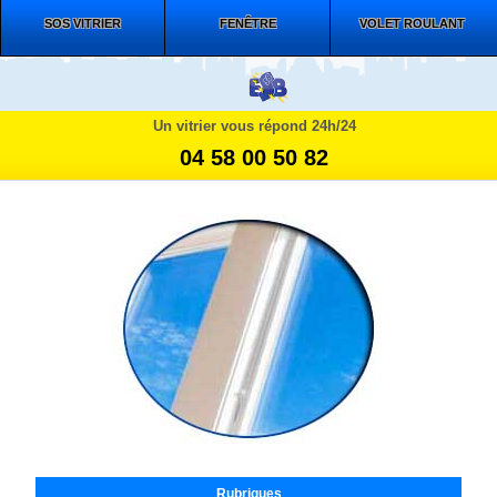
SOS VITRIER
FENÊTRE
VOLET ROULANT
Un vitrier vous répond 24h/24
04 58 00 50 82
Rubriques