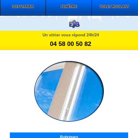
SOS VITRIER
FENÊTRE
VOLET ROULANT
Un vitrier vous répond 24h/24
04 58 00 50 82
Rubriques