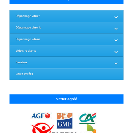
Dépannage vitrier
Dépannage vitrerie
Dépannage vitrine
Volets roulants
Fenêtres
Baies vitrées
Vitrier agréé