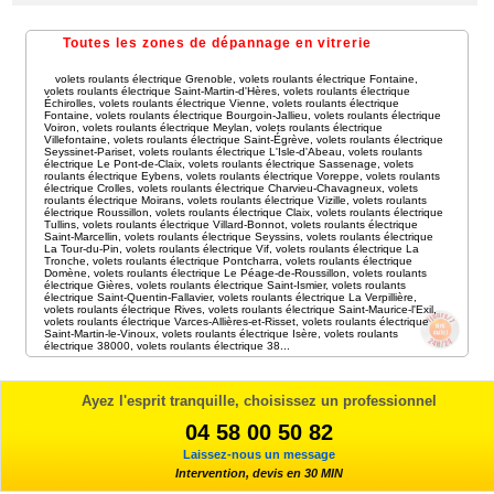
Toutes les zones de dépannage en vitrerie
volets roulants électrique Grenoble
,
volets roulants électrique Fontaine
,
volets roulants électrique Saint-Martin-d'Hères
,
volets roulants électrique
Échirolles
,
volets roulants électrique Vienne
,
volets roulants électrique
Fontaine
,
volets roulants électrique Bourgoin-Jallieu
,
volets roulants électrique
Voiron
,
volets roulants électrique Meylan
,
volets roulants électrique
Villefontaine
,
volets roulants électrique Saint-Égrève
,
volets roulants électrique
Seyssinet-Pariset
,
volets roulants électrique L'Isle-d'Abeau
,
volets roulants
électrique Le Pont-de-Claix
,
volets roulants électrique Sassenage
,
volets
roulants électrique Eybens
,
volets roulants électrique Voreppe
,
volets roulants
électrique Crolles
,
volets roulants électrique Charvieu-Chavagneux
,
volets
roulants électrique Moirans
,
volets roulants électrique Vizille
,
volets roulants
électrique Roussillon
,
volets roulants électrique Claix
,
volets roulants électrique
Tullins
,
volets roulants électrique Villard-Bonnot
,
volets roulants électrique
Saint-Marcellin
,
volets roulants électrique Seyssins
,
volets roulants électrique
La Tour-du-Pin
,
volets roulants électrique Vif
,
volets roulants électrique La
Tronche
,
volets roulants électrique Pontcharra
,
volets roulants électrique
Domène
,
volets roulants électrique Le Péage-de-Roussillon
,
volets roulants
électrique Gières
,
volets roulants électrique Saint-Ismier
,
volets roulants
électrique Saint-Quentin-Fallavier
,
volets roulants électrique La Verpillière
,
volets roulants électrique Rives
,
volets roulants électrique Saint-Maurice-l'Exil
,
volets roulants électrique Varces-Allières-et-Risset
,
volets roulants électrique
Saint-Martin-le-Vinoux
,
volets roulants électrique Isère
,
volets roulants
électrique 38000
,
volets roulants électrique 38
...
Ayez l'esprit tranquille, choisissez un professionnel
04 58 00 50 82
Laissez-nous un message
Intervention, devis en 30 MIN