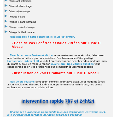
Vitres anti effraction,
Vitres double vitrage
Vitres triple vitrage
Vitrage isolant
Vitrage isolant thermique
Vitrage isolant phonique
Vitrage feuilleté trempé
N'hésitez pas à nous contacter, le devis est gratuit.
- Pose de vos Fenêtres et baies vitrées sur L Isle D
Abeau
Remplacer votre fenêtre et vitrine
: notre métier est votre sécurité, faire poser
une fenêtre ou vitrine par un spécialiste c'est l'assurance d'être protégé.
Euroservice Bâtiment 38
vous fait en conséquence bénéficier des meilleurs tarifs
du marché, pour un meilleur rapport
qualité-prix
.
Nos vitriers qualifiés
vous
conseillerons selon vos préférences sur le meilleur équipement possible.
- Installation de volets roulants sur L Isle D Abeau
Nos volets roulants
s’imposent comme l’alternative pratique et moderne à vos
anciens volets ou rideaux. Extrêmement performants et techniques, nos volets
roulants sont avant tout multifonctions.
Intervention rapide 7j/7 et 24h/24
Choisissez Euroservice Bâtiment 38 tous nos dépannages en vitrerie sur L
Isle D Abeau sont garanties par notre assurance décennal.