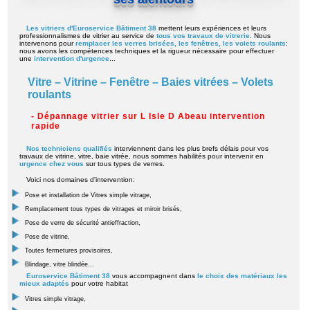
Les vitriers d'Euroservice Bâtiment 38
mettent leurs expériences et leurs
professionnalismes de vitrier au service de
tous vos travaux de vitrerie
. Nous
intervenons pour
remplacer les verres brisées, les fenêtres, les volets roulants
:
nous avons les compétences techniques et la rigueur nécessaire pour effectuer
une
intervention d'urgence
...
Vitre – Vitrine – Fenêtre – Baies vitrées – Volets
roulants
- Dépannage vitrier sur L Isle D Abeau intervention
rapide
Nos techniciens qualifiés
interviennent dans les plus brefs délais pour vos
travaux de vitrine, vitre, baie vitrée, nous sommes habilités pour intervenir en
urgence chez vous
sur tous types de verres.
Voici nos domaines d'intervention:
Pose et installation de Vitres simple vitrage,
Remplacement tous types de vitrages et miroir brisés,
Pose de verre de sécurité antieffraction,
Pose de vitrine,
Toutes fermetures provisoires,
Blindage, vitre blindée...
Euroservice Bâtiment 38
vous accompagnent dans
le choix des matériaux les
mieux adaptés
pour votre habitat
Vitres simple vitrage,